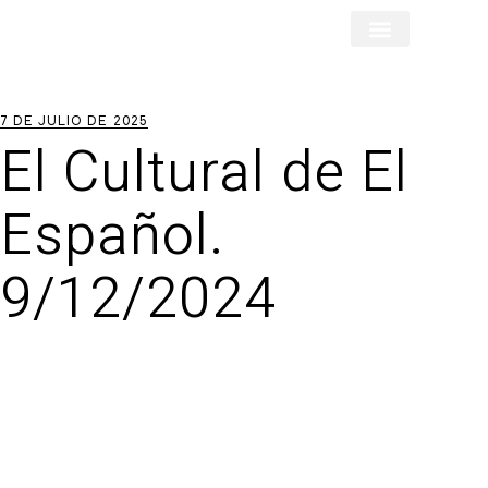
María José Rubio
El poder de la Historia
Experiencias con Marcas
7 DE JULIO DE 2025
El Cultural de El
Español.
9/12/2024