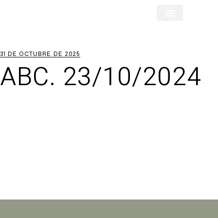
María José Rubio
El poder de la Historia
Experiencias con Marcas
31 DE OCTUBRE DE 2025
ABC. 23/10/2024